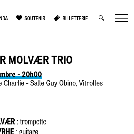
NDA
SOUTENIR
BILLETTERIE
ER MOLVÆR TRIO
embre - 20h00
Charlie - Salle Guy Obino, Vitrolles
LVÆR
: trompette
YRHE
: guitare