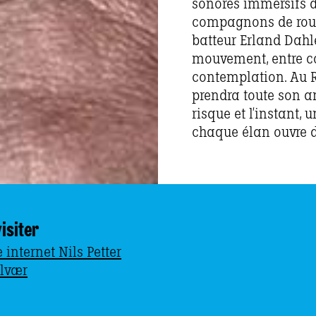
sonores immersifs d
compagnons de route
batteur Erland Dahl
mouvement, entre co
contemplation. Au R
prendra toute son am
risque et l’instant,
chaque élan ouvre 
isiter
e internet Nils Petter
lvær