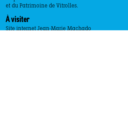
et du Patrimoine de Vitrolles.
À visiter
Site internet Jean-Marie Machado
Association Charlie Free
Le Moulin à Jazz
Domaine de Fontblanche
13127 Vitrolles
04 42 79 63 60
contact@charlie-jazz.com